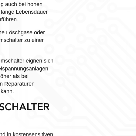
ng auch bei hohen
r lange Lebensdauer
führen.
ine Löschgase oder
mschalter zu einer
mschalter eignen sich
ttelspannungsanlagen
öher als bei
len Reparaturen
 kann.
SCHALTER
nd in kostensensitiven