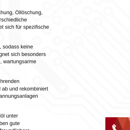
chung, Öllöschung,
rschiedliche
 sich für spezifische
, sodass keine
ignet sich besonders
e, wartungsarme
ührenden
 ab und rekombiniert
spannungsanlagen
öl unter
aben gute