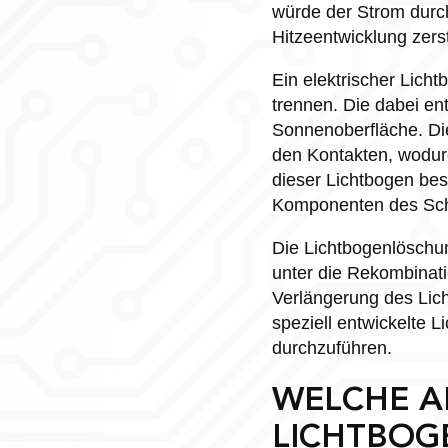
würde der Strom durch
Hitzeentwicklung zers
Ein elektrischer Lich
trennen. Die dabei en
Sonnenoberfläche. Die
den Kontakten, wodurc
dieser Lichtbogen bes
Komponenten des Scha
Die Lichtbogenlöschun
unter die Rekombinat
Verlängerung des Lic
speziell entwickelte 
durchzuführen.
WELCHE A
LICHTBOG