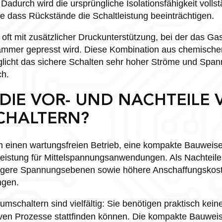
adurch wird die ursprüngliche Isolationsfähigkeit vollst
ne dass Rückstände die Schaltleistung beeinträchtigen.
 oft mit zusätzlicher Druckunterstützung, bei der das Ga
ammer gepresst wird. Diese Kombination aus chemisch
glicht das sichere Schalten sehr hoher Ströme und Span
h.
 DIE VOR- UND NACHTEILE
CHALTERN?
n einen wartungsfreien Betrieb, eine kompakte Bauweis
eistung für Mittelspannungsanwendungen. Als Nachteile 
igere Spannungsebenen sowie höhere Anschaffungskost
ngen.
mschaltern sind vielfältig: Sie benötigen praktisch kein
ven Prozesse stattfinden können. Die kompakte Bauweis