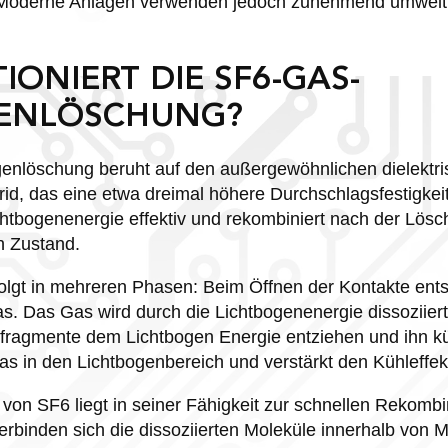
 Moderne Anlagen verwenden jedoch zunehmend umweltf
IONIERT DIE SF6-GAS-
GENLÖSCHUNG?
enlöschung beruht auf den außergewöhnlichen dielektr
id, das eine etwa dreimal höhere Durchschlagsfestigkeit 
chtbogenenergie effektiv und rekombiniert nach der Lösc
n Zustand.
lgt in mehreren Phasen: Beim Öffnen der Kontakte ents
. Das Gas wird durch die Lichtbogenenergie dissoziiert
fragmente dem Lichtbogen Energie entziehen und ihn küh
as in den Lichtbogenbereich und verstärkt den Kühleffek
von SF6 liegt in seiner Fähigkeit zur schnellen Rekombi
rbinden sich die dissoziierten Moleküle innerhalb von 