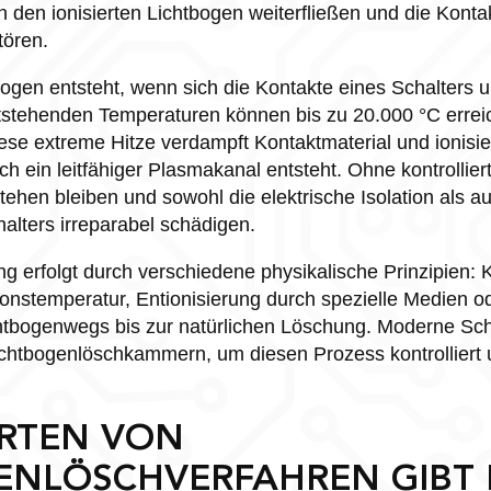
 den ionisierten Lichtbogen weiterfließen und die Kont
tören.
tbogen entsteht, wenn sich die Kontakte eines Schalters
tstehenden Temperaturen können bis zu 20.000 °C erreic
se extreme Hitze verdampft Kontaktmaterial und ionisier
h ein leitfähiger Plasmakanal entsteht. Ohne kontrolli
tehen bleiben und sowohl die elektrische Isolation als 
lters irreparabel schädigen.
g erfolgt durch verschiedene physikalische Prinzipien:
ionstemperatur, Entionisierung durch spezielle Medien 
htbogenwegs bis zur natürlichen Löschung. Moderne Sch
Lichtbogenlöschkammern, um diesen Prozess kontrolliert 
RTEN VON
ENLÖSCHVERFAHREN GIBT 