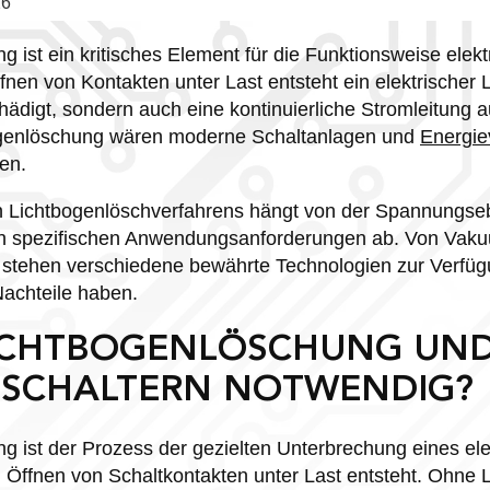
26
 ist ein kritisches Element für die Funktionsweise elekt
nen von Kontakten unter Last entsteht ein elektrischer L
hädigt, sondern auch eine kontinuierliche Stromleitung a
bogenlöschung wären moderne Schaltanlagen und
Energie
ben.
en Lichtbogenlöschverfahrens hängt von der Spannungse
en spezifischen Anwendungsanforderungen ab. Von Vakuu
tehen verschiedene bewährte Technologien zur Verfügu
Nachteile haben.
LICHTBOGENLÖSCHUNG UN
EI SCHALTERN NOTWENDIG?
g ist der Prozess der gezielten Unterbrechung eines ele
 Öffnen von Schaltkontakten unter Last entsteht. Ohne