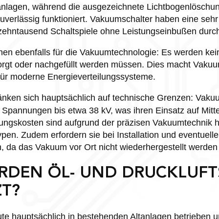
anlagen, während die ausgezeichnete Lichtbogenlöschu
uverlässig funktioniert. Vakuumschalter haben eine seh
ehntausend Schaltspiele ohne Leistungseinbußen durch
en ebenfalls für die Vakuumtechnologie: Es werden ke
sorgt oder nachgefüllt werden müssen. Dies macht Vakuu
für moderne Energieverteilungssysteme.
nken sich hauptsächlich auf technische Grenzen: Vakuu
r Spannungen bis etwa 38 kV, was ihren Einsatz auf Mi
lungskosten sind aufgrund der präzisen Vakuumtechnik h
ypen. Zudem erfordern sie bei Installation und eventuel
, da das Vakuum vor Ort nicht wiederhergestellt werden
DEN ÖL- UND DRUCKLUFT
ZT?
te hauptsächlich in bestehenden Altanlagen betrieben u