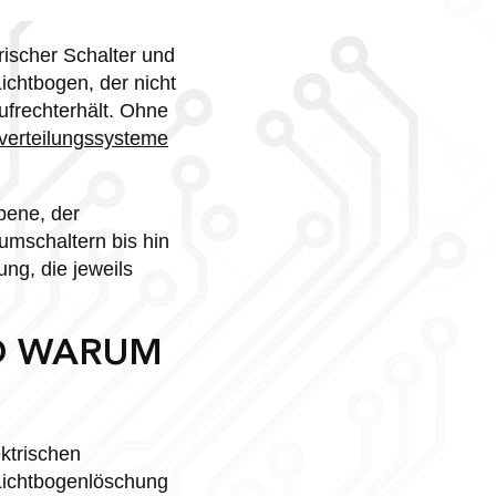
rischer Schalter und
ichtbogen, der nicht
ufrechterhält. Ohne
verteilungssysteme
bene, der
mschaltern bis hin
ng, die jeweils
D WARUM
ktrischen
 Lichtbogenlöschung