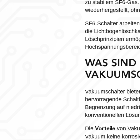
zu stabilem SF6-Gas. D
wiederhergestellt, oh
SF6-Schalter arbeiten
die Lichtbogenlöschk
Löschprinzipien ermö
Hochspannungsbereic
WAS SIND
VAKUUMS
Vakuumschalter biete
hervorragende Schaltl
Begrenzung auf niedr
konventionellen Lösu
Die
von Vakuu
Vorteile
Vakuum keine korrosi