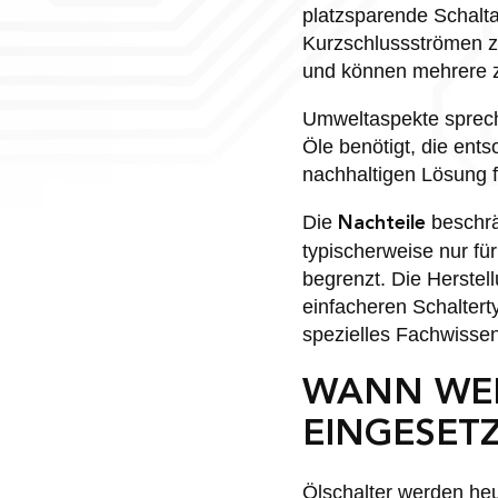
platzsparende Schalt
Kurzschlussströmen z
und können mehrere z
Umweltaspekte sprech
Öle benötigt, die ent
nachhaltigen Lösung 
Die
beschrä
Nachteile
typischerweise nur fü
begrenzt. Die Herstel
einfacheren Schaltert
spezielles Fachwissen
WANN WER
EINGESET
Ölschalter werden heu