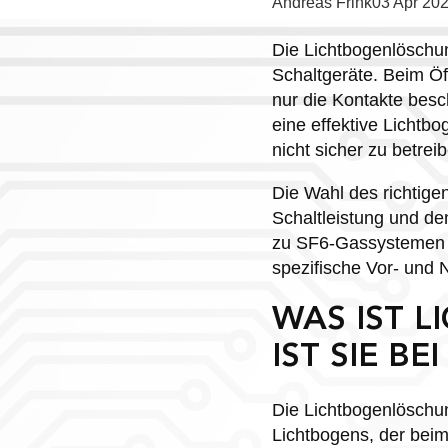
Posted
Andreas Frink
03 Apr 20
by:
Die Lichtbogenlöschung
Schaltgeräte. Beim Öff
nur die Kontakte besc
eine effektive Licht
nicht sicher zu betrei
Die Wahl des richtig
Schaltleistung und d
zu SF6-Gassystemen s
spezifische Vor- und 
WAS IST 
IST SIE B
Die Lichtbogenlöschun
Lichtbogens, der beim