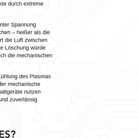
akte durch extreme
 unter Spannung
hen – heißer als die
t die Luft zwischen
erte Löschung würde
auch die mechanischen
 Kühlung des Plasmas
oder mechanische
altgeräte nutzen
und zuverlässig
ES?