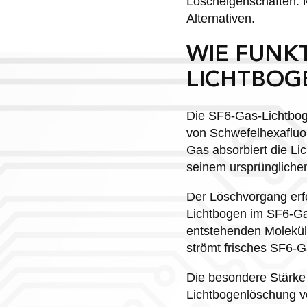
Löscheigenschaften.
Alternativen.
WIE FUNKT
LICHTBO
Die SF6-Gas-Lichtbog
von Schwefelhexafluor
Gas absorbiert die Li
seinem ursprüngliche
Der Löschvorgang erfo
Lichtbogen im SF6-Gas
entstehenden Molekül
strömt frisches SF6-G
Die besondere Stärke 
Lichtbogenlöschung ve