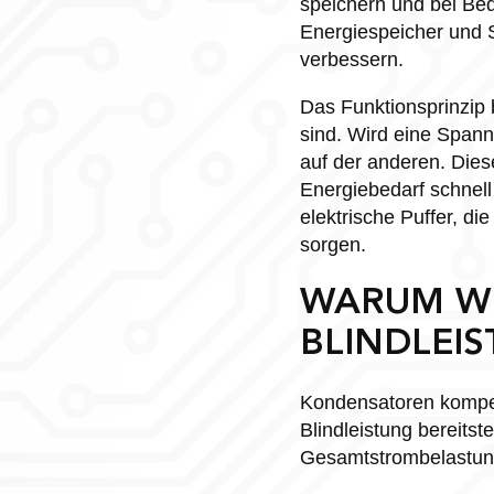
speichern und bei Bed
Energiespeicher und S
verbessern.
Das Funktionsprinzip b
sind. Wird eine Spann
auf der anderen. Die
Energiebedarf schnell
elektrische Puffer, d
sorgen.
WARUM W
BLINDLEI
Kondensatoren kompens
Blindleistung bereitst
Gesamtstrombelastung