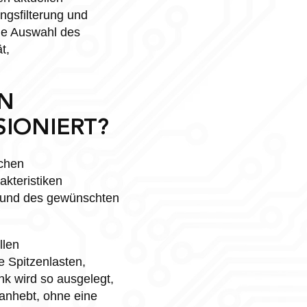
ngsfilterung und
ie Auswahl des
t,
N
IONIERT?
ichen
kteristiken
s und des gewünschten
llen
e Spitzenlasten,
k wird so ausgelegt,
 anhebt, ohne eine