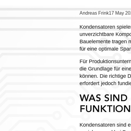
Posted
Andreas Frink
17 May 20
by:
Kondensatoren spiele
unverzichtbare Kompon
Bauelemente tragen ma
für eine optimale Span
Für Produktionsunter
die Grundlage für ein
können. Die richtige
erfordert jedoch fund
WAS SIND
FUNKTIONI
Kondensatoren sind el