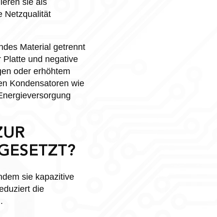
eren sie als
 Netzqualität
endes Material getrennt
 Platte und negative
gen oder erhöhtem
ken Kondensatoren wie
 Energieversorgung
ZUR
GESETZT?
ndem sie kapazitive
eduziert die
.