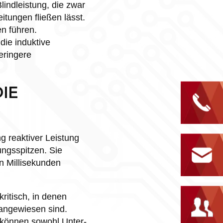
indleistung, die zwar
itungen fließen lässt.
n führen.
die induktive
geringere
IE
g reaktiver Leistung
ngsspitzen. Sie
n Millisekunden
ritisch, in denen
 angewiesen sind.
können sowohl Unter-