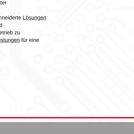
ter
chneiderte
Lösungen
d
etrieb zu
istungen
für eine