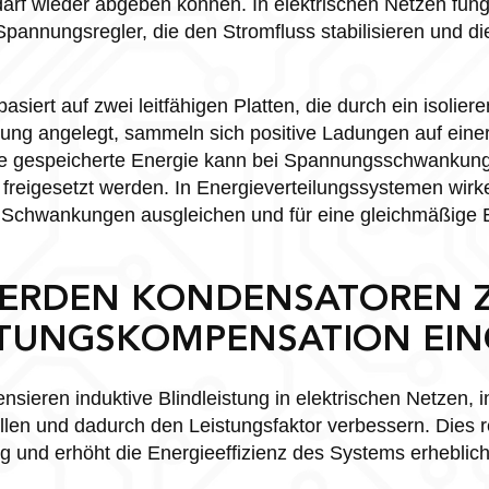
arf wieder abgeben können. In elektrischen Netzen fungi
pannungsregler, die den Stromfluss stabilisieren und die
asiert auf zwei leitfähigen Platten, die durch ein isolier
ung angelegt, sammeln sich positive Ladungen auf einer
se gespeicherte Energie kann bei Spannungsschwankun
 freigesetzt werden. In Energieverteilungssystemen wir
ie Schwankungen ausgleichen und für eine gleichmäßige
ERDEN KONDENSATOREN 
STUNGSKOMPENSATION EIN
ieren induktive Blindleistung in elektrischen Netzen, i
ellen und dadurch den Leistungsfaktor verbessern. Dies r
 und erhöht die Energieeffizienz des Systems erheblich