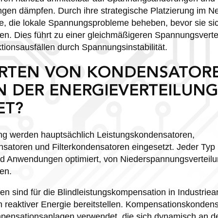
gen dämpfen. Durch ihre strategische Platzierung im Ne
e, die lokale Spannungsprobleme beheben, bevor sie si
en. Dies führt zu einer gleichmäßigeren Spannungsverte
tionsausfällen durch Spannungsinstabilität.
RTEN VON KONDENSATOR
N DER ENERGIEVERTEILUNG
ET?
ung werden hauptsächlich Leistungskondensatoren,
toren und Filterkondensatoren eingesetzt. Jeder Typ is
Anwendungen optimiert, von Niederspannungsverteilun
en.
n sind für die Blindleistungskompensation in Industriea
reaktiver Energie bereitstellen. Kompensationskonden
pensationsanlagen verwendet, die sich dynamisch an de