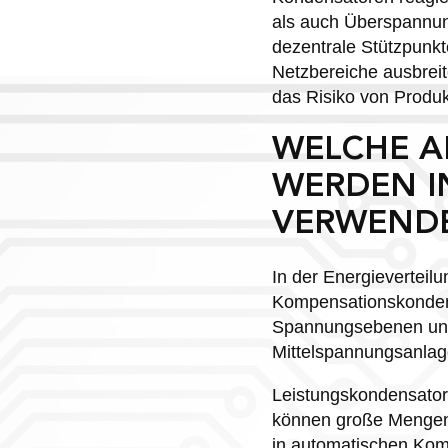
als auch Überspannun
dezentrale Stützpunkt
Netzbereiche ausbreit
das Risiko von Produk
WELCHE A
WERDEN I
VERWEND
In der Energieverteil
Kompensationskondensa
Spannungsebenen und 
Mittelspannungsanlag
Leistungskondensatore
können große Mengen 
in automatischen Kom