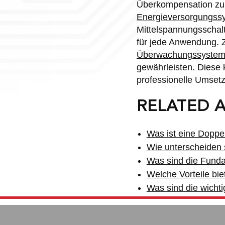
Überkompensation zu 
Energieversorgungss
Mittelspannungsschal
für jede Anwendung. 
Überwachungssyste
gewährleisten. Diese 
professionelle Umset
RELATED A
Was ist eine Doppe
Wie unterscheiden 
Was sind die Fund
Welche Vorteile biet
Was sind die wichti