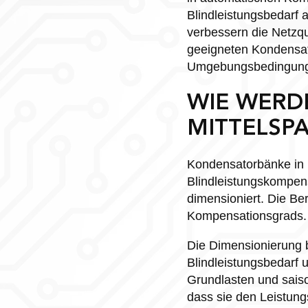
Blindleistungsbedarf 
verbessern die Netzq
geeigneten Kondensat
Umgebungsbedingunge
WIE WERD
MITTELSP
Kondensatorbänke in 
Blindleistungskompens
dimensioniert. Die Be
Kompensationsgrads.
Die Dimensionierung be
Blindleistungsbedarf 
Grundlasten und sais
dass sie den Leistung