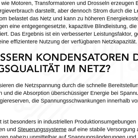
 wie Motoren, Transformatoren und Drosseln erzeugen Bl
gieverbrauch darstellt, aber dennoch Strom durch die Le
rom belastet das Netz und kann zu höheren Energiekoste
n eine entgegengesetzte, kapazitive Blindleistung, die 
siert. Das Ergebnis ist ein verbesserter Leistungsfaktor, 
eine effizientere Nutzung der verfügbaren Netzkapazität.
ESSERN KONDENSATOREN D
SQUALITÄT IM NETZ?
sieren die Netzspannung durch die schnelle Bereitstellun
n und die Absorption überschüssiger Energie bei Spannu
ergiereserven, die Spannungsschwankungen innerhalb vo
 ist besonders in industriellen Produktionsumgebungen k
nen und
Steuerungssysteme
auf eine stabile Versorgung
ren nahezu unmittelbar auf Spannungsänderungen und 