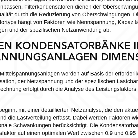
anpassen. Filterkondensatoren dienen der Oberschwingu
ualität durch die Reduzierung von Oberschwingungen. D
ortyps hängt von Faktoren wie Nennspannung, Kapazitä
n und der spezifischen Netzanwendung ab.
EN KONDENSATORBÄNKE I
ANNUNGSANLAGEN DIMENS
Mittelspannungsanlagen werden auf Basis der erforderl
ation, der Netzspannung und der spezifischen Lastchara
rechnung erfolgt durch die Analyse des Leistungsfaktor
ginnt mit einer detaillierten Netzanalyse, die den aktue
und die Lastverteilung erfasst. Dabei werden Faktoren wi
onale Schwankungen berücksichtigt. Die Kondensatorban
sfaktor auf einen optimalen Wert zwischen 0,9 und 0,95