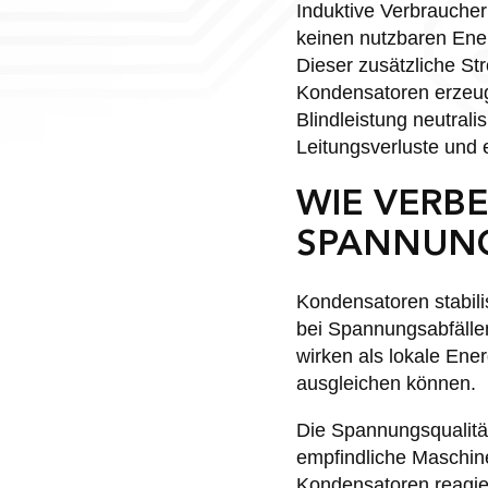
Induktive Verbraucher
keinen nutzbaren Ener
Dieser zusätzliche St
Kondensatoren erzeuge
Blindleistung neutrali
Leitungsverluste und 
WIE VERB
SPANNUNG
Kondensatoren stabili
bei Spannungsabfälle
wirken als lokale En
ausgleichen können.
Die Spannungsqualität
empfindliche Maschi
Kondensatoren reagie