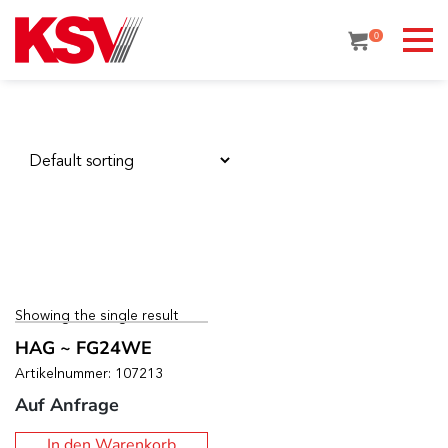
Skip
to
0
content
Showing the single result
HAG ~ FG24WE
Artikelnummer: 107213
Auf Anfrage
In den Warenkorb