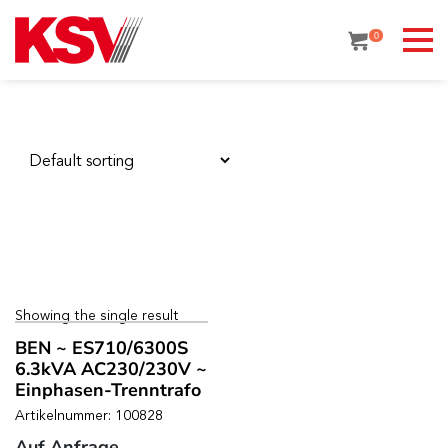
Skip
to
0
content
Showing the single result
BEN ~ ES710/6300S
6.3kVA AC230/230V ~
Einphasen-Trenntrafo
Artikelnummer: 100828
Auf Anfrage