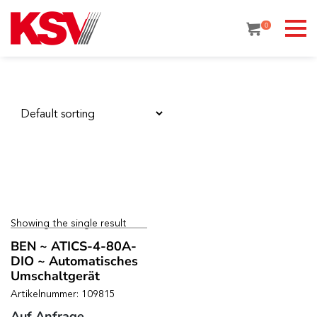
Skip
to
0
content
Showing the single result
BEN ~ ATICS-4-80A-
DIO ~ Automatisches
Umschaltgerät
Artikelnummer: 109815
Auf Anfrage