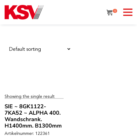
Skip
to
0
content
Showing the single result
SIE ~ 8GK1122-
7KA52 ~ ALPHA 400.
Wandschrank.
H1400mm. B1300mm
Artikelnummer: 122361