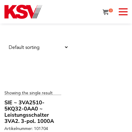
Skip
to
0
content
Showing the single result
SIE ~ 3VA2510-
5KQ32-0AA0 ~
Leistungsschalter
3VA2. 3-pol. 1000A
Artikelnummer: 101704