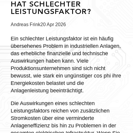
HAT SCHLECHTER
LEISTUNGSFAKTOR?
Posted
Andreas Frink
20 Apr 2026
by:
Ein schlechter Leistungsfaktor ist ein häufig
übersehenes Problem in industriellen Anlagen,
das erhebliche finanzielle und technische
Auswirkungen haben kann. Viele
Produktionsunternehmen sind sich nicht
bewusst, wie stark ein ungünstiger cos phi ihre
Energiekosten belastet und die
Anlagenleistung beeinträchtigt.
Die Auswirkungen eines schlechten
Leistungsfaktors reichen von zusätzlichen
Stromkosten über eine verminderte
Anlageneffizienz bis hin zu Problemen in der
gesamten elektrischen Infrastruktur. Wenn Sie