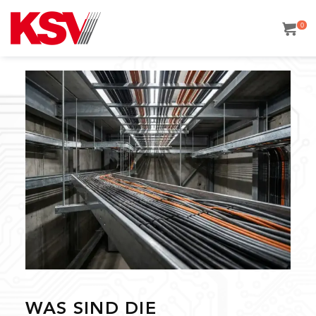
Skip
to
0
content
WAS SIND DIE