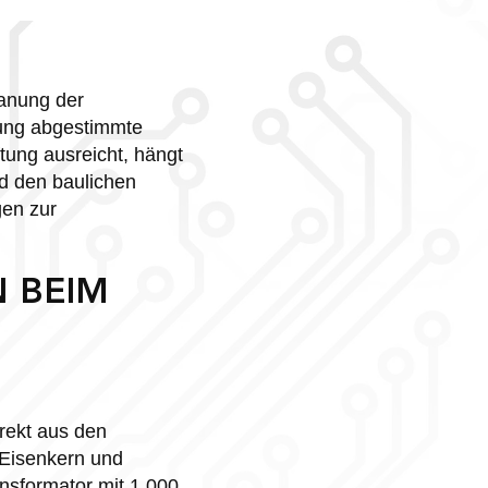
lanung der
ung abgestimmte
tung ausreicht, hängt
d den baulichen
gen zur
 BEIM
rekt aus den
m Eisenkern und
nsformator mit 1.000