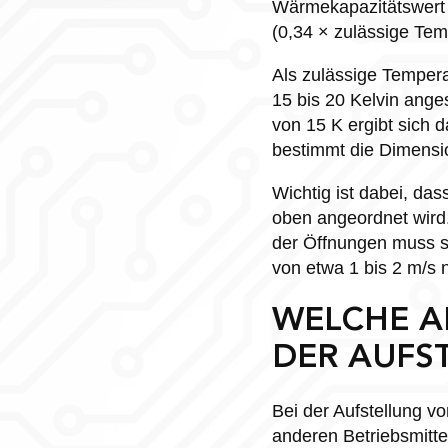
Wärmekapazitätswert d
(0,34 × zulässige Temp
Als zulässige Temperat
15 bis 20 Kelvin ange
von 15 K ergibt sich 
bestimmt die Dimensio
Wichtig ist dabei, das
oben angeordnet wird.
der Öffnungen muss s
von etwa 1 bis 2 m/s n
WELCHE A
ER AUFST
Bei der Aufstellung 
anderen Betriebsmitte