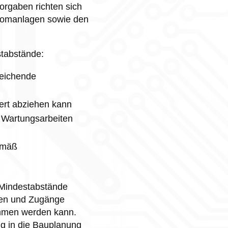
orgaben richten sich
tromanlagen sowie den
stabstände:
eichende
ert abziehen kann
 Wartungsarbeiten
emäß
 Mindestabstände
üren und Zugänge
ommen werden kann.
ig in die Bauplanung