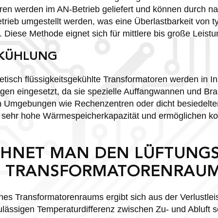
en werden im AN-Betrieb geliefert und können durch na
etrieb umgestellt werden, was eine Überlastbarkeit von t
. Diese Methode eignet sich für mittlere bis große Leist
SKÜHLUNG
etisch flüssigkeitsgekühlte Transformatoren werden in 
gen eingesetzt, da sie spezielle Auffangwannen und 
len Umgebungen wie Rechenzentren oder dicht besiedelt
ne sehr hohe Wärmespeicherkapazität und ermöglichen k
CHNET MAN DEN LÜFTUNG
N TRANSFORMATORENRAU
nes Transformatorenraums ergibt sich aus der Verlustlei
ulässigen Temperaturdifferenz zwischen Zu- und Abluft