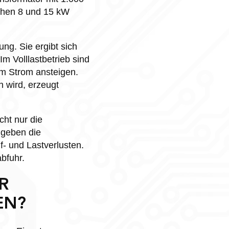
schen 8 und 15 kW
ng. Sie ergibt sich
m Volllastbetrieb sind
em Strom ansteigen.
n wird, erzeugt
cht nur die
 geben die
f- und Lastverlusten.
bfuhr.
R
EN?