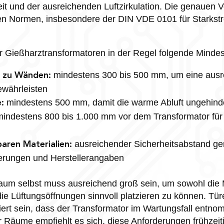
t und der ausreichenden Luftzirkulation. Die genauen V
en Normen, insbesondere der DIN VDE 0101 für Starks
für Gießharztransformatoren in der Regel folgende Minde
mindestens 300 bis 500 mm, um eine ausr
e zu Wänden:
gewährleisten
mindestens 500 mm, damit die warme Abluft ungehind
:
indestens 800 bis 1.000 mm vor dem Transformator für
ausreichender Sicherheitsabstand g
aren Materialien:
erungen und Herstellerangaben
aum selbst muss ausreichend groß sein, um sowohl die
die Lüftungsöffnungen sinnvoll platzieren zu können. T
ert sein, dass der Transformator im Wartungsfall entn
 Räume empfiehlt es sich, diese Anforderungen frühzeit