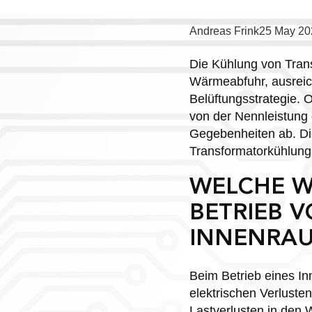
Posted
Andreas Frink
25 May 20
by:
Die Kühlung von Trans
Wärmeabfuhr, ausreic
Belüftungsstrategie. 
von der Nennleistung
Gegebenheiten ab. Die
Transformatorkühlung i
WELCHE W
BETRIEB 
INNENRA
Beim Betrieb eines I
elektrischen Verluste
Lastverlusten in den