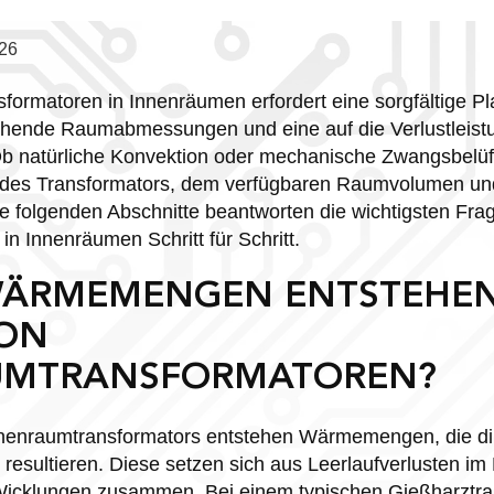
26
formatoren in Innenräumen erfordert eine sorgfältige P
hende Raumabmessungen und eine auf die Verlustleist
Ob natürliche Konvektion oder mechanische Zwangsbelüf
 des Transformators, dem verfügbaren Raumvolumen un
 folgenden Abschnitte beantworten die wichtigsten Fra
n Innenräumen Schritt für Schritt.
ÄRMEMENGEN ENTSTEHEN
VON
UMTRANSFORMATOREN?
nnenraumtransformators entstehen Wärmemengen, die di
n resultieren. Diese setzen sich aus Leerlaufverlusten i
 Wicklungen zusammen. Bei einem typischen Gießharztra