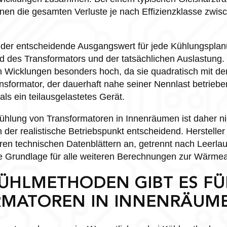
nen die gesamten Verluste je nach Effizienzklasse zwi
st der entscheidende Ausgangswert für jede Kühlungsplanu
des Transformators und der tatsächlichen Auslastung. I
en Wicklungen besonders hoch, da sie quadratisch mit d
nsformator, der dauerhaft nahe seiner Nennlast betriebe
ls ein teilausgelastetes Gerät.
ühlung von Transformatoren in Innenräumen ist daher ni
 der realistische Betriebspunkt entscheidend. Hersteller
hren technischen Datenblättern an, getrennt nach Leerlau
ie Grundlage für alle weiteren Berechnungen zur Wärmea
ÜHLMETHODEN GIBT ES FÜ
MATOREN IN INNENRÄUM