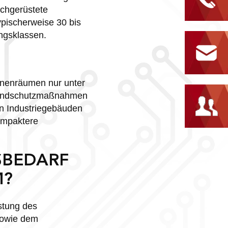
chgerüstete
ypischerweise 30 bis
ungsklassen.
Innenräumen nur unter
Brandschutzmaßnahmen
en Industriegebäuden
ompaktere
SBEDARF
M?
stung des
 sowie dem