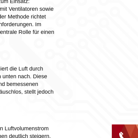
um Einsatz:
mit Ventilatoren sowie
der Methode richtet
Anforderungen. Im
ntrale Rolle für einen
ert die Luft durch
n unten nach. Diese
hend bemessenen
uschlos, stellt jedoch
en Luftvolumenstrom
en deutlich steigern.