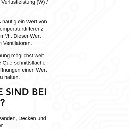
Verlustleistung (W) /
s häufig ein Wert von
Temperaturdifferenz
 m³/h. Dieser Wert
 Ventilatoren.
nung möglichst weit
e Querschnittsfläche
Öffnungen einen Wert
u halten.
IND BEI D
 Wänden, Decken und
er