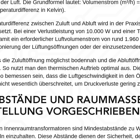
er Luft. Die Grundformel lautet: Volumenstrom (m³/h) = 
eraturdifferenz in Kelvin).
urdifferenz zwischen Zuluft und Abluft wird in der Praxi
setzt. Bei einer Verlustleistung von 10.000 W und einer 
damit ein erforderlicher Luftvolumenstrom von rund 1.960
nierung der Lüftungsöffnungen oder der einzusetzenden
s die Zuluftöffnung möglichst bodennah und die Abluftöff
 So nutzt man den thermischen Auftrieb optimal aus. Di
o bemessen sein, dass die Luftgeschwindigkeit in den 
icht wesentlich überschreitet, um Druckverluste gering z
BSTÄNDE UND RAUMMASSE S
ELLUNG VORGESCHRIEBEN?
von Innenraumtransformatoren sind Mindestabstände zu
ln einzuhalten. Diese Abstände dienen der Sicherheit, d