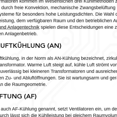
rmatoren kommen im Wesentlichen drei Kühlmethoden z
g durch freie Konvektion, mechanische Zwangsbelüftung 
Systeme für besonders hohe Leistungsdichten. Die Wahl 
leistung, dem verfügbaren Raum und den betrieblichen 
und Anlagentechnik
spielen diese Entscheidungen eine ze
en Anlagenbetrieb.
LUFTKÜHLUNG (AN)
ftkühlung, in der Norm als AN-Kühlung bezeichnet, zirkuli
nsformator. Warme Luft steigt auf, kühle Luft strömt vo
 zuverlässig bei kleineren Transformatoren und ausreic
 Zu- und Abluftöffnungen. Sie ist wartungsarm und gerä
an die Raumgeometrie.
TUNG (AF)
 auch AF-Kühlung genannt, setzt Ventilatoren ein, um d
urch lässt sich die Kühlleistung bei gleichem Raumvolum