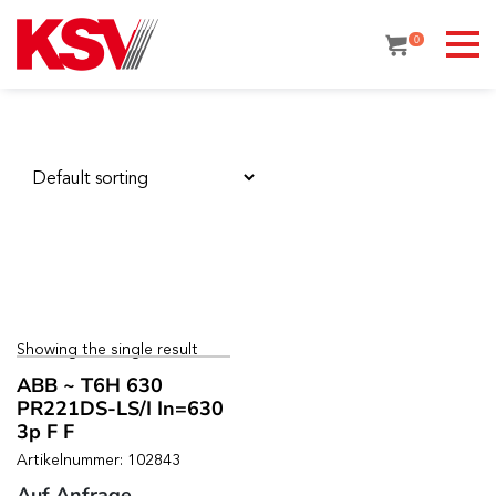
Skip
to
0
content
Showing the single result
ABB ~ T6H 630
PR221DS-LS/I In=630
3p F F
Artikelnummer: 102843
Auf Anfrage