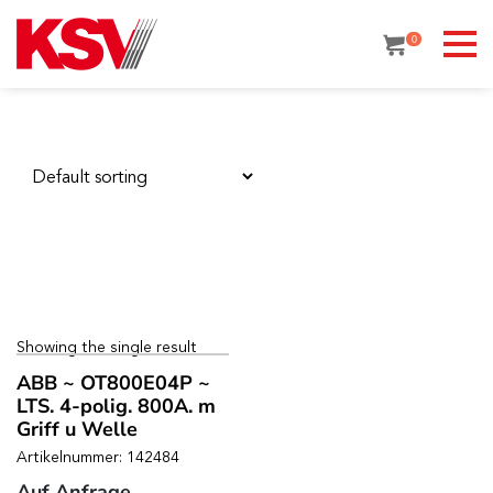
Skip
to
0
content
Showing the single result
ABB ~ OT800E04P ~
LTS. 4-polig. 800A. m
Griff u Welle
Artikelnummer: 142484
Auf Anfrage