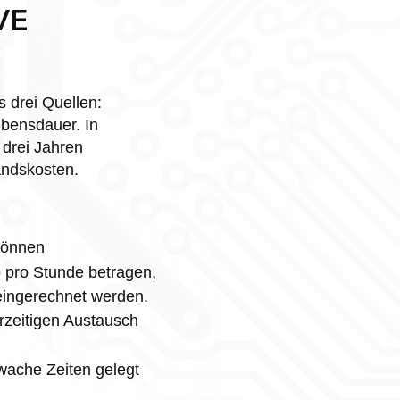
VE
s drei Quellen:
ebensdauer. In
 drei Jahren
andskosten.
 können
o pro Stunde betragen,
eingerechnet werden.
rzeitigen Austausch
wache Zeiten gelegt