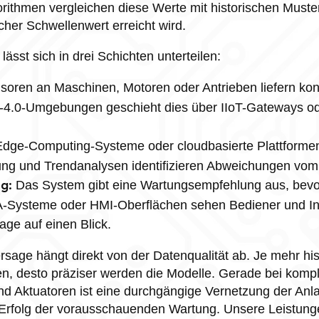
gorithmen vergleichen diese Werte mit historischen Must
scher Schwellenwert erreicht wird.
lässt sich in drei Schichten unterteilen:
oren an Maschinen, Motoren oder Antrieben liefern kont
-4.0-Umgebungen geschieht dies über IIoT-Gateways ode
dge-Computing-Systeme oder cloudbasierte Plattforme
ng und Trendanalysen identifizieren Abweichungen vom
Das System gibt eine Wartungsempfehlung aus, bev
g:
A-Systeme oder HMI-Oberflächen sehen Bediener und I
age auf einen Blick.
rsage hängt direkt von der Datenqualität ab. Je mehr his
en, desto präziser werden die Modelle. Gerade bei kompl
 und Aktuatoren ist eine durchgängige Vernetzung der A
 Erfolg der vorausschauenden Wartung. Unsere Leistung