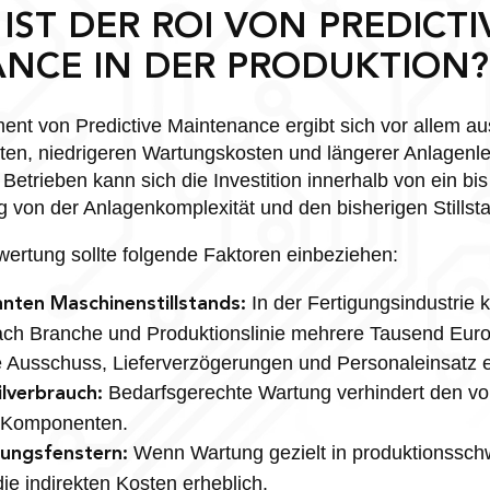
IST DER ROI VON PREDICTI
NCE IN DER PRODUKTION?
ent von Predictive Maintenance ergibt sich vor allem au
sten, niedrigeren Wartungskosten und längerer Anlagenl
Betrieben kann sich die Investition innerhalb von ein bis
g von der Anlagenkomplexität und den bisherigen Stillst
ewertung sollte folgende Faktoren einbeziehen:
In der Fertigungsindustrie
nten Maschinenstillstands:
nach Branche und Produktionslinie mehrere Tausend Eur
 Ausschuss, Lieferverzögerungen und Personaleinsatz 
Bedarfsgerechte Wartung verhindert den vo
ilverbrauch:
r Komponenten.
Wenn Wartung gezielt in produktionssch
tungsfenstern:
ie indirekten Kosten erheblich.