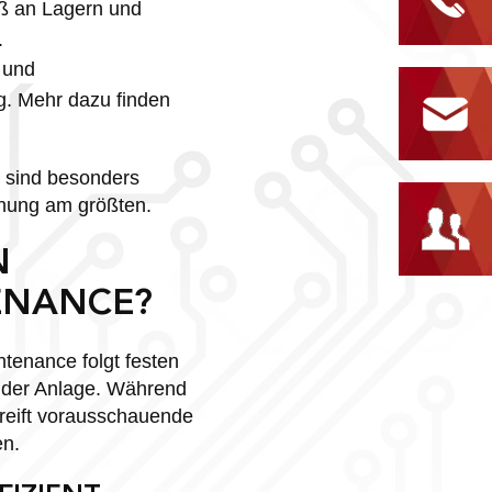
ß an Lagern und
.
 und
g. Mehr dazu finden
, sind besonders
chung am größten.
N
ENANCE?
tenance folgt festen
d der Anlage. Während
reift vorausschauende
en.