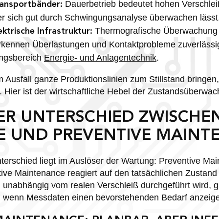
Dauerbetrieb bedeutet hohen Verschlei
ransportbänder:
er sich gut durch Schwingungsanalyse überwachen lässt
Thermografische Überwachung
ktrische Infrastruktur:
rkennen Überlastungen und Kontaktprobleme zuverlässi
ungsbereich
Energie- und Anlagentechnik
.
m Ausfall ganze Produktionslinien zum Stillstand bringen
 Hier ist der wirtschaftliche Hebel der Zustandsüberwa
DER UNTERSCHIED ZWISCHE
VE UND PREVENTIVE MAINT
erschied liegt im Auslöser der Wartung: Preventive Main
ictive Maintenance reagiert auf den tatsächlichen Zustan
unabhängig vom realen Verschleiß durchgeführt wird, g
, wenn Messdaten einen bevorstehenden Bedarf anzeig