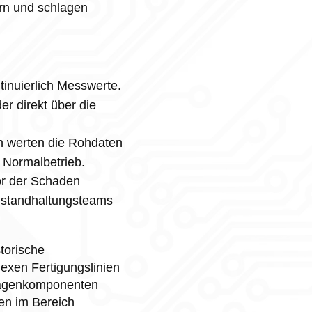
ern und schlagen
inuierlich Messwerte.
r direkt über die
n werten die Rohdaten
 Normalbetrieb.
or der Schaden
nstandhaltungsteams
torische
exen Fertigungslinien
nlagenkomponenten
en im Bereich