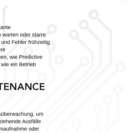
lante
u warten oder starre
und Fehler frühzeitig
ere
en, wie Predictive
wie ein Betrieb
NTENANCE
dsüberwachung, um
stehende Ausfälle
romaufnahme oder