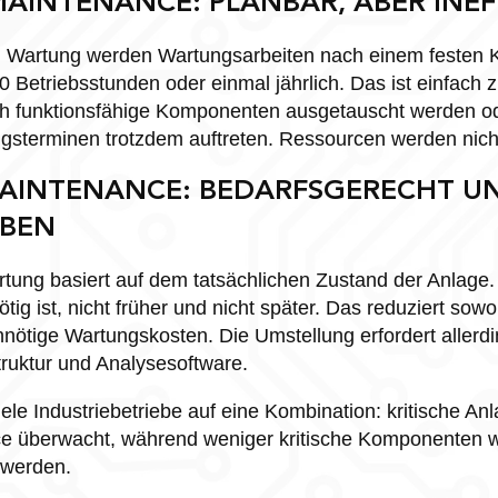
AINTENANCE: PLANBAR, ABER INEF
 Wartung werden Wartungsarbeiten nach einem festen K
0 Betriebsstunden oder einmal jährlich. Das ist einfach z
ch funktionsfähige Komponenten ausgetauscht werden od
sterminen trotzdem auftreten. Ressourcen werden nicht
MAINTENANCE: BEDARFSGERECHT U
EBEN
ung basiert auf dem tatsächlichen Zustand der Anlage.
ötig ist, nicht früher und nicht später. Das reduziert sow
nnötige Wartungskosten. Die Umstellung erfordert allerdin
truktur und Analysesoftware.
iele Industriebetriebe auf eine Kombination: kritische A
ce überwacht, während weniger kritische Komponenten w
 werden.