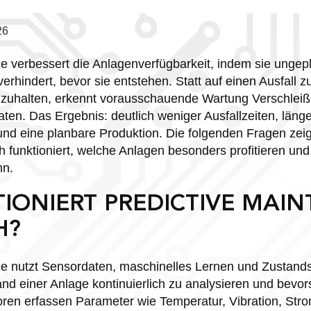
26
e verbessert die Anlagenverfügbarkeit, indem sie ungep
erhindert, bevor sie entstehen. Statt auf einen Ausfall z
nzuhalten, erkennt vorausschauende Wartung Verschleiß 
ten. Das Ergebnis: deutlich weniger Ausfallzeiten, läng
d eine planbare Produktion. Die folgenden Fragen zeig
 funktioniert, welche Anlagen besonders profitieren und 
nn.
TIONIERT PREDICTIVE MAI
H?
ce nutzt Sensordaten, maschinelles Lernen und Zustan
d einer Anlage kontinuierlich zu analysieren und bevor
ren erfassen Parameter wie Temperatur, Vibration, St