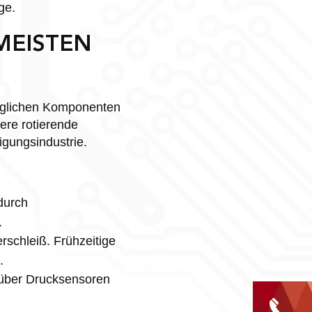
ge.
MEISTEN
änglichen Komponenten
ere rotierende
gungsindustrie.
durch
.
schleiß. Frühzeitige
.
 über Drucksensoren