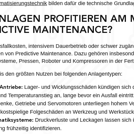
matisierungstechnik
bilden dafür die technische Grundla
NLAGEN PROFITIEREN AM 
ICTIVE MAINTENANCE?
sfallkosten, intensivem Dauerbetrieb oder schwer zug
ten von Predictive Maintenance. Dazu gehören insbesond
ysteme, Pressen, Roboter und Kompressoren in der Ferti
xis den größten Nutzen bei folgenden Anlagentypen:
Lager- und Wicklungsschäden kündigen sich 
Antriebe:
d Temperaturanstieg an, lange bevor ein Ausfall eintritt
enke, Getriebe und Servomotoren unterliegen hohem Ver
 kostspielige Folgeschäden an Werkzeug und Werkstück
Druckverluste und Leckagen lassen sich
matiksysteme:
frühzeitig identifizieren.