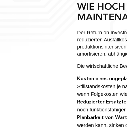
WIE HOCH 
MAINTENA
Der Return on Investm
reduzierten Ausfallko
produktionsintensiven 
amortisieren, abhängi
Die wirtschaftliche B
Kosten eines ungepla
Stillstandskosten je 
wenn Folgekosten wie
Reduzierter Ersatzte
noch funktionsfähige
Planbarkeit von War
werden kann, sinken d