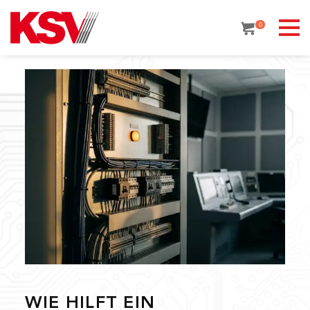
Skip
to
0
content
WIE HILFT EIN