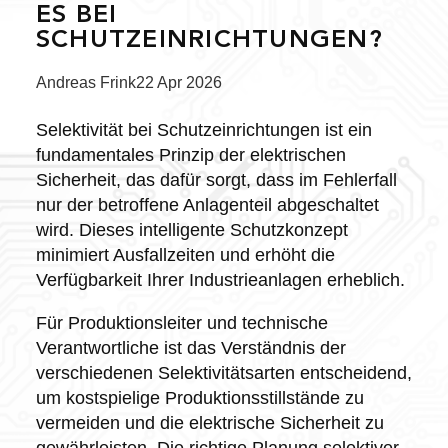
ES BEI
SCHUTZEINRICHTUNGEN?
Posted
Andreas Frink
22 Apr 2026
by:
Selektivität bei Schutzeinrichtungen ist ein
fundamentales Prinzip der elektrischen
Sicherheit, das dafür sorgt, dass im Fehlerfall
nur der betroffene Anlagenteil abgeschaltet
wird. Dieses intelligente Schutzkonzept
minimiert Ausfallzeiten und erhöht die
Verfügbarkeit Ihrer Industrieanlagen erheblich.
Für Produktionsleiter und technische
Verantwortliche ist das Verständnis der
verschiedenen Selektivitätsarten entscheidend,
um kostspielige Produktionsstillstände zu
vermeiden und die elektrische Sicherheit zu
gewährleisten. Die richtige Planung selektiver