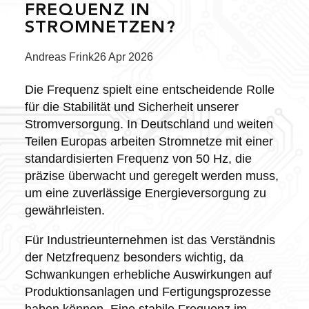
FREQUENZ IN
STROMNETZEN?
Posted
Andreas Frink
26 Apr 2026
by:
Die Frequenz spielt eine entscheidende Rolle
für die Stabilität und Sicherheit unserer
Stromversorgung. In Deutschland und weiten
Teilen Europas arbeiten Stromnetze mit einer
standardisierten Frequenz von 50 Hz, die
präzise überwacht und geregelt werden muss,
um eine zuverlässige Energieversorgung zu
gewährleisten.
Für Industrieunternehmen ist das Verständnis
der Netzfrequenz besonders wichtig, da
Schwankungen erhebliche Auswirkungen auf
Produktionsanlagen und Fertigungsprozesse
haben können. Eine stabile Frequenz im