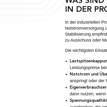
WAS SIND 
IN DER P
In der industriellen 
Notstromversorgung u
Stabilisierung empfin
zu Ausschuss oder Ma
Die wichtigsten Einsat
Lastspitzenkappun
Leistungspreise be
Notstrom und Übe
anspringt oder der 
Eigenverbrauchse
dann nutzen, wenn 
Spannungsqualität
ausgleichen, die e