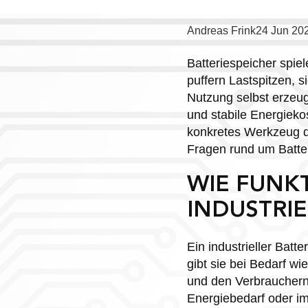
Posted
Andreas Frink
24 Jun 20
by:
Batteriespeicher spie
puffern Lastspitzen, s
Nutzung selbst erzeug
und stabile Energieko
konkretes Werkzeug de
Fragen rund um Batteri
WIE FUNKT
INDUSTRI
Ein industrieller Batt
gibt sie bei Bedarf w
und den Verbrauchern
Energiebedarf oder i