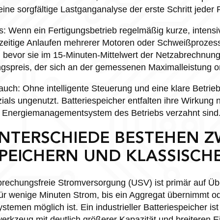
ine sorgfältige Lastganganalyse der erste Schritt jeder 
s: Wenn ein Fertigungsbetrieb regelmäßig kurze, intensi
hzeitige Anlaufen mehrerer Motoren oder Schweißprozess
, bevor sie im 15-Minuten-Mittelwert der Netzabrechnun
gspreis, der sich an der gemessenen Maximalleistung ori
 auch: Ohne intelligente Steuerung und eine klare Betriebs
ials ungenutzt. Batteriespeicher entfalten ihre Wirkung 
 Energiemanagementsystem des Betriebs verzahnt sind
NTERSCHIEDE BESTEHEN Z
PEICHERN UND KLASSISCH
rbrechungsfreie Stromversorgung (USV) ist primär auf Ü
t für wenige Minuten Strom, bis ein Aggregat übernimmt o
temen möglich ist. Ein industrieller Batteriespeicher is
kzeug mit deutlich größerer Kapazität und breiteren Ei