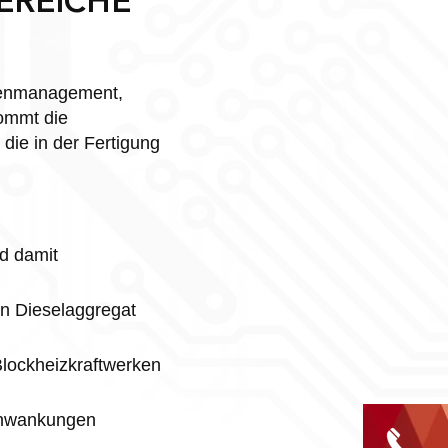
EREICHE
itzenmanagement,
ommt die
die in der Fertigung
d damit
in Dieselaggregat
lockheizkraftwerken
chwankungen