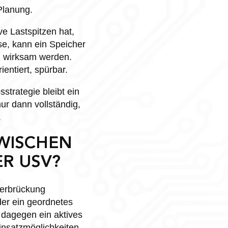
Planung.
ve Lastspitzen hat,
e, kann ein Speicher
g wirksam werden.
entiert, spürbar.
strategie bleibt ein
nur dann vollständig,
.
WISCHEN
ER USV?
berbrückung
der ein geordnetes
t dagegen ein aktives
nsatzmöglichkeiten.