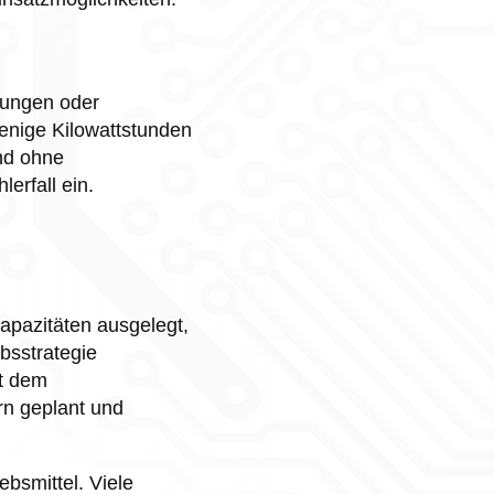
rungen oder
 wenige Kilowattstunden
und ohne
lerfall ein.
 Kapazitäten ausgelegt,
bsstrategie
it dem
rn geplant und
ebsmittel. Viele