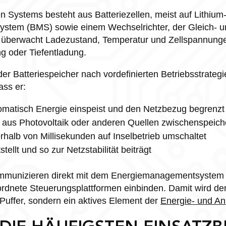
n Systems besteht aus Batteriezellen, meist auf Lithium
stem (BMS) sowie einem Wechselrichter, der Gleich- 
berwacht Ladezustand, Temperatur und Zellspannungen
g oder Tiefentladung.
 der Batteriespeicher nach vordefinierten Betriebsstrateg
ass er:
tomatisch Energie einspeist und den Netzbezug begrenzt
aus Photovoltaik oder anderen Quellen zwischenspeich
erhalb von Millisekunden auf Inselbetrieb umschaltet
tellt und so zur Netzstabilität beiträgt
munizieren direkt mit dem Energiemanagementsystem 
ordnete Steuerungsplattformen einbinden. Damit wird der
 Puffer, sondern ein aktives Element der
Energie- und An