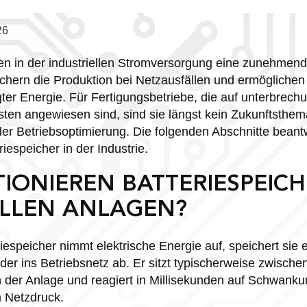
26
len in der industriellen Stromversorgung eine zunehmend 
ichern die Produktion bei Netzausfällen und ermöglichen 
ter Energie. Für Fertigungsbetriebe, die auf unterbrech
sten angewiesen sind, sind sie längst kein Zukunftsthe
r Betriebsoptimierung. Die folgenden Abschnitte beantw
espeicher in der Industrie.
IONIEREN BATTERIESPEICH
ELLEN ANLAGEN?
eriespeicher nimmt elektrische Energie auf, speichert sie
ieder ins Betriebsnetz ab. Er sitzt typischerweise zwisc
 der Anlage und reagiert in Millisekunden auf Schwank
m Netzdruck.