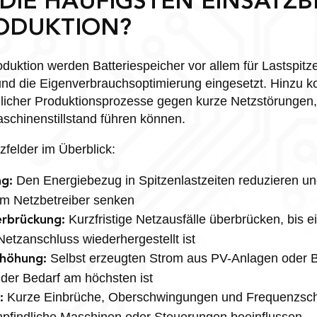
DIE HÄUFIGSTEN EINSATZB
RODUKTION?
Produktion werden Batteriespeicher vor allem für Lastsp
nd die Eigenverbrauchsoptimierung eingesetzt. Hinzu k
dlicher Produktionsprozesse gegen kurze Netzstörungen, 
schinenstillstand führen können.
zfelder im Überblick:
Den Energiebezug in Spitzenlastzeiten reduzieren un
g:
im Netzbetreiber senken
Kurzfristige Netzausfälle überbrücken, bis e
rbrückung:
Netzanschluss wiederhergestellt ist
Selbst erzeugten Strom aus PV-Anlagen oder B
rhöhung:
der Bedarf am höchsten ist
Kurze Einbrüche, Oberschwingungen und Frequenzs
:
mpfindliche Maschinen oder Steuerungen beeinflussen