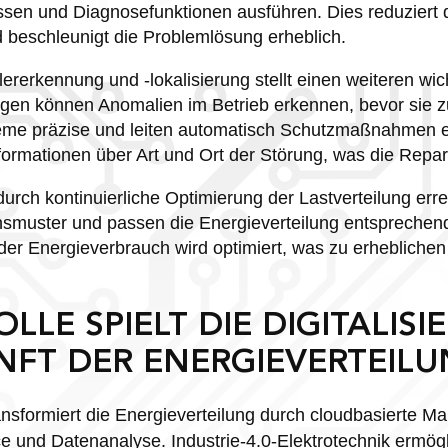
sen und Diagnosefunktionen ausführen. Dies reduziert 
 beschleunigt die Problemlösung erheblich.
rerkennung und -lokalisierung stellt einen weiteren wich
lagen können Anomalien im Betrieb erkennen, bevor sie z
bleme präzise und leiten automatisch Schutzmaßnahmen 
Informationen über Art und Ort der Störung, was die Repar
durch kontinuierliche Optimierung der Lastverteilung err
hsmuster und passen die Energieverteilung entsprechend
der Energieverbrauch wird optimiert, was zu erheblich
LLE SPIELT DIE DIGITALISI
NFT DER ENERGIEVERTEILU
ansformiert die Energieverteilung durch cloudbasierte 
e und Datenanalyse. Industrie-4.0-Elektrotechnik ermögli