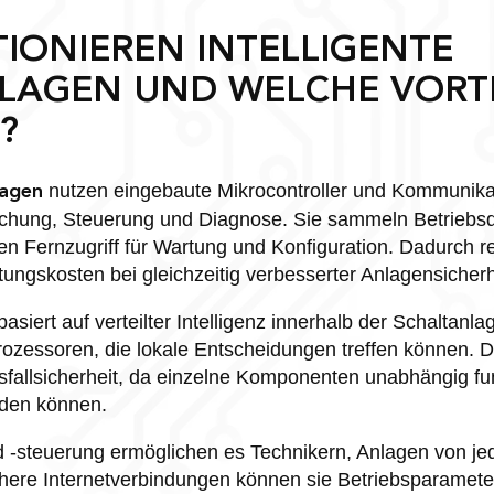
TIONIEREN INTELLIGENTE
LAGEN UND WELCHE VORTE
?
nutzen eingebaute Mikrocontroller und Kommunika
lagen
hung, Steuerung und Diagnose. Sie sammeln Betriebsd
n Fernzugriff für Wartung und Konfiguration. Dadurch r
tungskosten bei gleichzeitig verbesserter Anlagensicherh
asiert auf verteilter Intelligenz innerhalb der Schaltanla
rozessoren, die lokale Entscheidungen treffen können. D
usfallsicherheit, da einzelne Komponenten unabhängig fu
rden können.
-steuerung ermöglichen es Technikern, Anlagen von je
here Internetverbindungen können sie Betriebsparamete