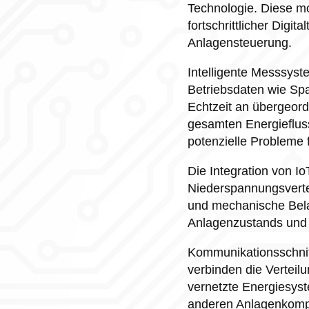
Technologie. Diese mo
fortschrittlicher Digi
Anlagensteuerung.
Intelligente Messsyst
Betriebsdaten wie Sp
Echtzeit an übergeor
gesamten Energieflus
potenzielle Probleme 
Die Integration von I
Niederspannungsvertei
und mechanische Belas
Anlagenzustands und 
Kommunikationsschnit
verbinden die Vertei
vernetzte Energiesyst
anderen Anlagenkom