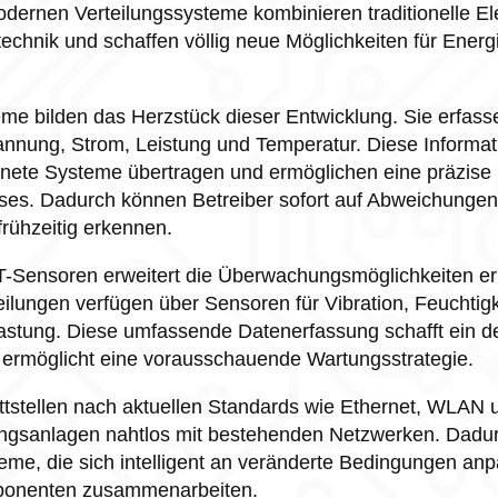
dernen Verteilungssysteme kombinieren traditionelle Ele
taltechnik und schaffen völlig neue Möglichkeiten für En
eme bilden das Herzstück dieser Entwicklung. Sie erfasse
annung, Strom, Leistung und Temperatur. Diese Informat
dnete Systeme übertragen und ermöglichen eine präzis
ses. Dadurch können Betreiber sofort auf Abweichungen
frühzeitig erkennen.
oT-Sensoren erweitert die Überwachungsmöglichkeiten e
lungen verfügen über Sensoren für Vibration, Feuchtigk
tung. Diese umfassende Datenerfassung schafft ein deta
ermöglicht eine vorausschauende Wartungsstrategie.
tstellen nach aktuellen Standards wie Ethernet, WLAN 
lungsanlagen nahtlos mit bestehenden Netzwerken. Dadu
eme, die sich intelligent an veränderte Bedingungen an
ponenten zusammenarbeiten.