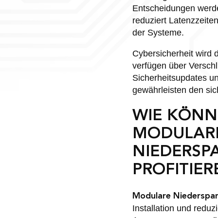
Entscheidungen werde
reduziert Latenzzeiten
der Systeme.
Cybersicherheit wird
verfügen über Versch
Sicherheitsupdates u
gewährleisten den sic
WIE KÖN
MODULAR
NIEDERSP
PROFITIER
Modulare Niederspan
Installation und reduz