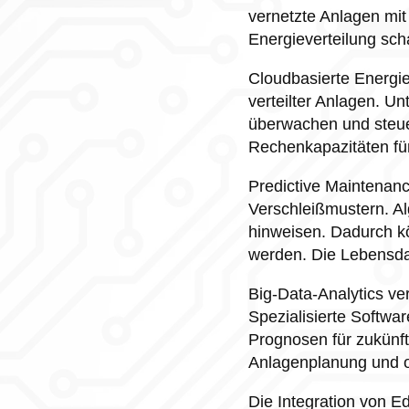
vernetzte Anlagen mit 
Energieverteilung scha
Cloudbasierte Energi
verteilter Anlagen. U
überwachen und steuer
Rechenkapazitäten fü
Predictive Maintenanc
Verschleißmustern. A
hinweisen. Dadurch k
werden. Die Lebensda
Big-Data-Analytics v
Spezialisierte Softwar
Prognosen für zukünft
Anlagenplanung und o
Die Integration von E