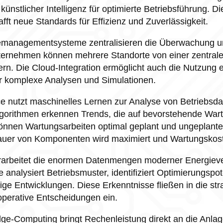
künstlicher Intelligenz für optimierte Betriebsführung. Di
fft neue Standards für Effizienz und Zuverlässigkeit.
emanagementsysteme zentralisieren die Überwachung 
nternehmen können mehrere Standorte von einer zentrale
n. Die Cloud-Integration ermöglicht auch die Nutzung e
r komplexe Analysen und Simulationen.
e nutzt maschinelles Lernen zur Analyse von Betriebsd
lgorithmen erkennen Trends, die auf bevorstehende War
önnen Wartungsarbeiten optimal geplant und ungeplante
uer von Komponenten wird maximiert und Wartungskost
erarbeitet die enormen Datenmengen moderner Energieve
e analysiert Betriebsmuster, identifiziert Optimierungspot
ige Entwicklungen. Diese Erkenntnisse fließen in die str
perative Entscheidungen ein.
dge-Computing bringt Rechenleistung direkt an die Anlage