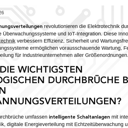
26
revolutionieren die Elektrotechnik dur
nungsverteilungen
le Überwachungssysteme und IoT-Integration. Diese Inno
technik
verbessern Effizienz, Sicherheit und Wartungsfreu
ilungssysteme ermöglichen vorausschauende Wartung, 
teilung für Industrieunternehmen aller Größenordnungen
DIE WICHTIGSTEN
GISCHEN DURCHBRÜCHE B
N
ANNUNGSVERTEILUNGEN?
urchbrüche umfassen
mit inte
intelligente Schaltanlagen
, digitale Energieverteilung mit Echtzeitüberwachung 