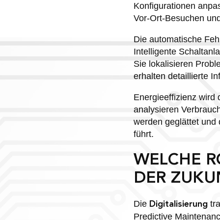
Konfigurationen anpas
Vor-Ort-Besuchen und
Die automatische Fehle
Intelligente Schaltan
Sie lokalisieren Pro
erhalten detaillierte 
Energieeffizienz wird 
analysieren Verbrauc
werden geglättet und 
führt.
WELCHE RO
DER ZUKU
Die
tr
Digitalisierung
Predictive Maintenanc