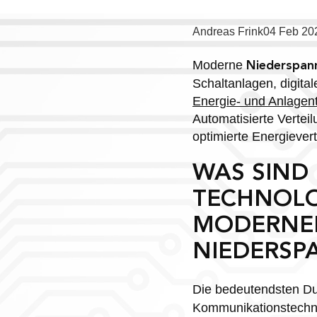
Posted
Andreas Frink
04 Feb 20
by:
Moderne
Niederspan
Schaltanlagen, digita
Energie- und Anlagen
Automatisierte Verte
optimierte Energiever
WAS SIND 
TECHNOLO
MODERNE
NIEDERSP
Die bedeutendsten D
Kommunikationstechnik