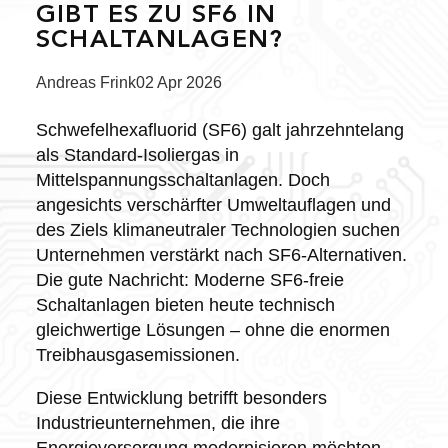
GIBT ES ZU SF6 IN
SCHALTANLAGEN?
Posted
Andreas Frink
02 Apr 2026
by:
Schwefelhexafluorid (SF6) galt jahrzehntelang
als Standard-Isoliergas in
Mittelspannungsschaltanlagen. Doch
angesichts verschärfter Umweltauflagen und
des Ziels klimaneutraler Technologien suchen
Unternehmen verstärkt nach SF6-Alternativen.
Die gute Nachricht: Moderne SF6-freie
Schaltanlagen bieten heute technisch
gleichwertige Lösungen – ohne die enormen
Treibhausgasemissionen.
Diese Entwicklung betrifft besonders
Industrieunternehmen, die ihre
Energieversorgung modernisieren möchten.