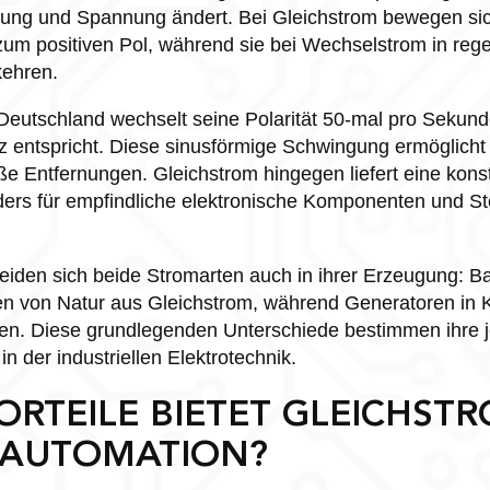
htung und Spannung ändert. Bei Gleichstrom bewegen sic
 zum positiven Pol, während sie bei Wechselstrom in re
kehren.
eutschland wechselt seine Polarität 50-mal pro Sekund
 entspricht. Diese sinusförmige Schwingung ermöglicht e
e Entfernungen. Gleichstrom hingegen liefert eine konst
ers für empfindliche elektronische Komponenten und 
heiden sich beide Stromarten auch in ihrer Erzeugung: Ba
en von Natur aus Gleichstrom, während Generatoren in 
n. Diese grundlegenden Unterschiede bestimmen ihre j
 der industriellen Elektrotechnik.
RTEILE BIETET GLEICHSTR
EAUTOMATION?