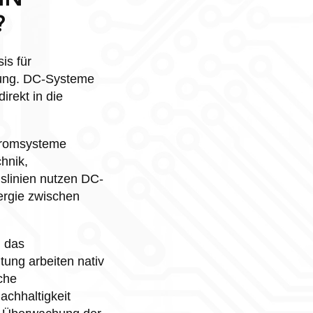
?
is für
gung. DC-Systeme
irekt in die
stromsysteme
hnik,
linien nutzen DC-
ergie zwischen
d das
ung arbeiten nativ
che
achhaltigkeit