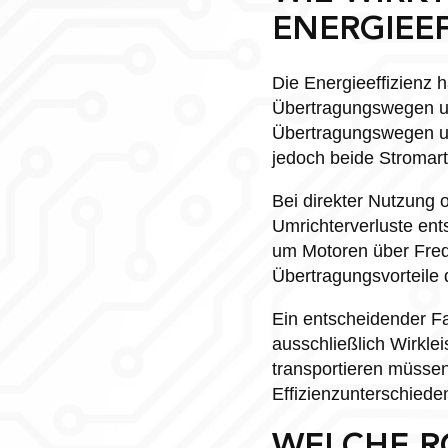
ENERGIEEF
Die Energieeffizienz 
Übertragungswegen un
Übertragungswegen un
jedoch beide Stromar
Bei direkter Nutzung 
Umrichterverluste en
um Motoren über Frequ
Übertragungsvorteile 
Ein entscheidender Fa
ausschließlich Wirkle
transportieren müssen
Effizienzunterschiede
WELCHE RO