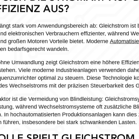
FIZIENZ AUS?
hängt stark vom Anwendungsbereich ab: Gleichstrom ist 
d elektronischen Verbrauchern effizienter, während We
d großen Motoren Vorteile bietet. Moderne
Automatisie
ten bedarfsgerecht wandeln.
ohne Umwandlung zeigt Gleichstrom eine höhere Effizien
tstehen. Viele moderne Industrieanlagen verwenden dah
enzumrichter optimal zu steuern. Diese Technologie ko
des Wechselstroms mit der präzisen Steuerbarkeit des G
ktor ist die Vermeidung von Blindleistung: Gleichstrom
istung, während Wechselstromsysteme oft zusätzliche Bl
. In hochautomatisierten Produktionsanlagen kann dies 
n führen, insbesondere bei stark schwankenden Lasten.
LLE SPIELT GLEICHSTROM 