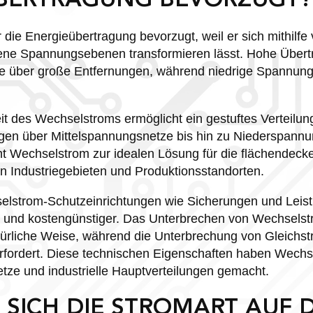
BERTRAGUNG BEVORZUGT?
 die Energieübertragung bevorzugt, weil er sich mithilf
dene Spannungsebenen transformieren lässt. Hohe Übe
ste über große Entfernungen, während niedrige Spannung
it des Wechselstroms ermöglicht ein gestuftes Verteilu
en über Mittelspannungsnetze bis hin zu Niederspannu
cht Wechselstrom zur idealen Lösung für die flächendec
n Industriegebieten und Produktionsstandorten.
selstrom-Schutzeinrichtungen wie Sicherungen und Leist
r und kostengünstiger. Das Unterbrechen von Wechselstr
türliche Weise, während die Unterbrechung von Gleichs
rfordert. Diese technischen Eigenschaften haben Wech
netze und industrielle Hauptverteilungen gemacht.
 SICH DIE STROMART AUF D