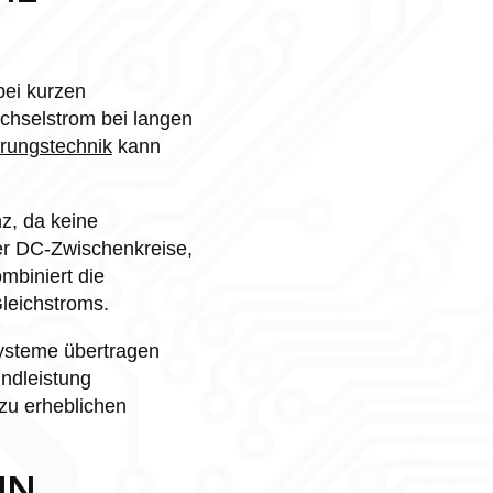
bei kurzen
chselstrom bei langen
rungstechnik
kann
z, da keine
er DC-Zwischenkreise,
mbiniert die
leichstroms.
systeme übertragen
indleistung
zu erheblichen
IN