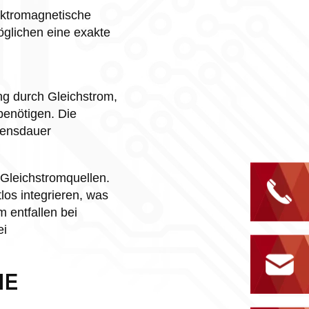
lektromagnetische
öglichen eine exakte
ng durch Gleichstrom,
enötigen. Die
bensdauer
n Gleichstromquellen.
os integrieren, was
 entfallen bei
ei
IE