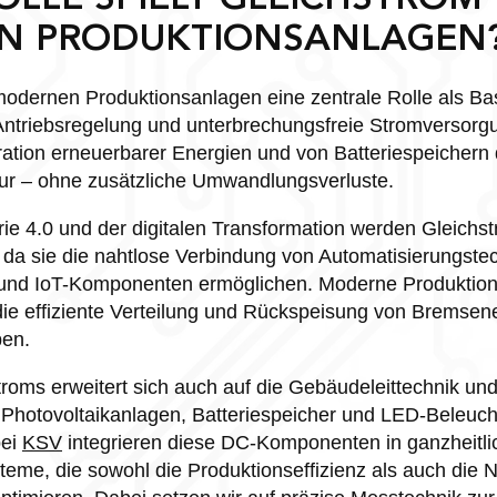
N PRODUKTIONSANLAGEN
 modernen Produktionsanlagen eine zentrale Rolle als Bas
ntriebsregelung und unterbrechungsfreie Stromversor
ration erneuerbarer Energien und von Batteriespeichern d
tur – ohne zusätzliche Umwandlungsverluste.
rie 4.0 und der digitalen Transformation werden Gleich
da sie die nahtlose Verbindung von Automatisierungstec
nd IoT-Komponenten ermöglichen. Moderne Produktions
ie effiziente Verteilung und Rückspeisung von Bremsen
ben.
troms erweitert sich auch auf die Gebäudeleittechnik un
hotovoltaikanlagen, Batteriespeicher und LED-Beleucht
bei
KSV
integrieren diese DC-Komponenten in ganzheitli
teme, die sowohl die Produktionseffizienz als auch die N