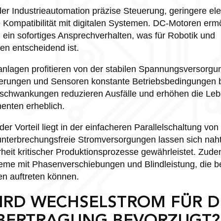
 der Industrieautomation präzise Steuerung, geringere e
 Kompatibilität mit digitalen Systemen. DC-Motoren erm
ein sofortiges Ansprechverhalten, was für Robotik und
n entscheidend ist.
nlagen profitieren von der stabilen Spannungsversorgu
uerungen und Sensoren konstante Betriebsbedingungen b
schwankungen reduzieren Ausfälle und erhöhen die Le
enten erheblich.
er Vorteil liegt in der einfacheren Parallelschaltung vo
nterbrechungsfreie Stromversorgungen lassen sich nahtl
heit kritischer Produktionsprozesse gewährleistet. Zudem
eme mit Phasenverschiebungen und Blindleistung, die b
n auftreten können.
RD WECHSELSTROM FÜR D