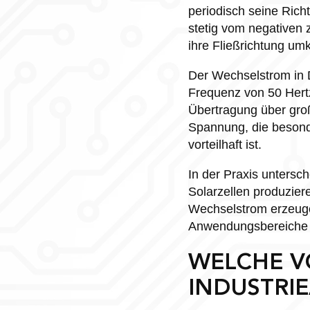
periodisch seine Ric
stetig vom negativen
ihre Fließrichtung um
Der Wechselstrom in D
Frequenz von 50 Hertz
Übertragung über groß
Spannung, die besond
vorteilhaft ist.
In der Praxis untersc
Solarzellen produzier
Wechselstrom erzeuge
Anwendungsbereiche in
WELCHE VO
INDUSTRI