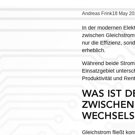
Posted
Andreas Frink
18 May 20
by:
In der modernen Elekt
zwischen Gleichstrom 
nur die Effizienz, so
erheblich.
Während beide Stroma
Einsatzgebiet untersch
Produktivität und Ren
WAS IST 
ZWISCHEN
WECHSEL
Gleichstrom fließt ko