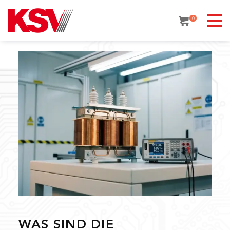
Skip
to
0
content
WAS SIND DIE