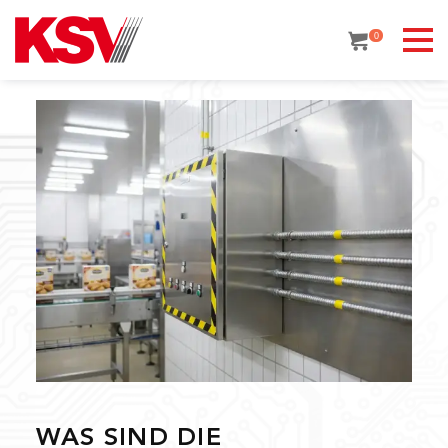
Skip
to
0
content
WAS SIND DIE