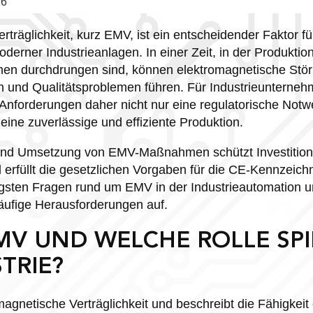
26
träglichkeit, kurz EMV, ist ein entscheidender Faktor fü
derner Industrieanlagen. In einer Zeit, in der Produktio
men durchdrungen sind, können elektromagnetische Stö
en und Qualitätsproblemen führen. Für Industrieunterneh
nforderungen daher nicht nur eine regulatorische Notwe
 eine zuverlässige und effiziente Produktion.
 und Umsetzung von EMV-Maßnahmen schützt Investitione
 erfüllt die gesetzlichen Vorgaben für die CE-Kennzeichn
igsten Fragen rund um EMV in der Industrieautomation u
äufige Herausforderungen auf.
MV UND WELCHE ROLLE SPIE
TRIE?
agnetische Verträglichkeit und beschreibt die Fähigkeit 