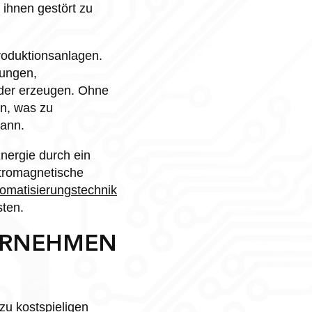
 ihnen gestört zu
Produktionsanlagen.
rungen,
lder erzeugen. Ohne
n, was zu
kann.
nergie durch ein
ktromagnetische
omatisierungstechnik
sten.
TERNEHMEN
zu kostspieligen