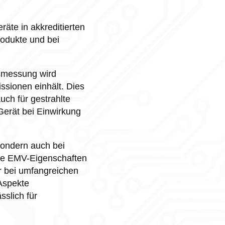
äte in akkreditierten
rodukte und bei
gsmessung wird
ssionen einhält. Dies
uch für gestrahlte
Gerät bei Einwirkung
sondern auch bei
ie EMV-Eigenschaften
r bei umfangreichen
Aspekte
sslich für