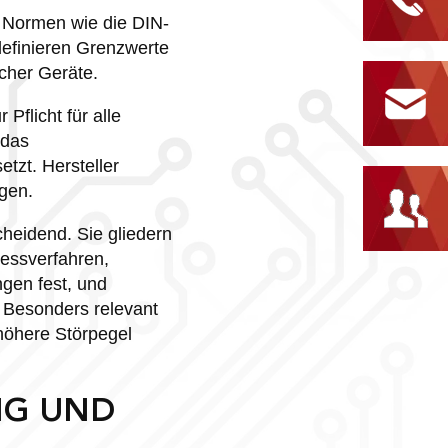
e Normen wie die DIN-
definieren Grenzwerte
cher Geräte.
Pflicht für alle
 das
tzt. Hersteller
gen.
heidend. Sie gliedern
Messverfahren,
gen fest, und
 Besonders relevant
 höhere Störpegel
NG UND