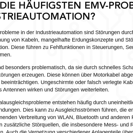
 DIE HÄUFIGSTEN EMV-PRO
STRIEAUTOMATION?
robleme in der Industrieautomation sind Störungen durc
mung von Kabeln, mangelhafte Erdungskonzepte und St
ion. Diese führen zu Fehlfunktionen in Steuerungen, S
emen.
d besonders problematisch, da sie durch schnelles Scha
törungen erzeugen. Diese können über Motorkabel abge
eeinträchtigen. Ungeschirmte oder falsch verlegte Kab
s Antennen wirken und Störungen weiterleiten.
alausgleichsprobleme entstehen häufig durch uneinheit
indungen. Dies kann zu Ausgleichsströmen führen, die em
hmenden Verbreitung von WLAN, Bluetooth und anderen 
en zusätzliche Störquellen, die insbesondere Mess- und
n. Auch die Vernetzung verschiedener Anlagenteile übe