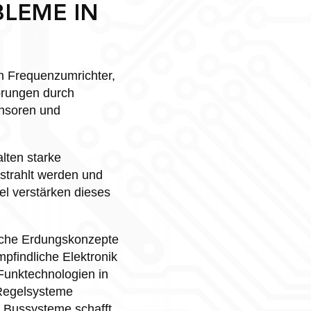
BLEME IN
h Frequenzumrichter,
örungen durch
ensoren und
lten starke
strahlt werden und
el verstärken dieses
liche Erdungskonzepte
pfindliche Elektronik
Funktechnologien in
 Regelsysteme
r Bussysteme schafft