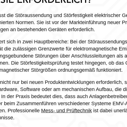
SIE ERFORDERLICH?
t die Störaussendung und Störfestigkeit elektrischer Ger
nierten Normen. Sie ist vor der Markteinführung neuer P
gen an bestehenden Geräten erforderlich.
ert sich in zwei Hauptbereiche: Bei der Störaussendun
ät die zulässigen Grenzwerte für elektromagnetische Emi
itungsgebundene Störungen über Anschlussleitungen als a
en. Die Störfestigkeitsprüfung testet hingegen, ob das 
omagnetischer Störgrößen ordnungsgemäß funktioniert.
nicht nur bei neuen Produktentwicklungen erforderlich, 
rdware, Software oder am mechanischen Aufbau, die d
 In der Praxis bedeutet dies, dass auch Anlagenbetreibe
er beim Zusammenführen verschiedener Systeme EMV-
en. Professionelle
Mess- und Prüftechnik
ist dabei unerlä
bnisse.