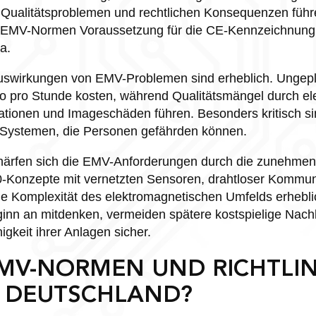
 Qualitätsproblemen und rechtlichen Konsequenzen führ
on EMV-Normen Voraussetzung für die CE-Kennzeichnung
a.
Auswirkungen von EMV-Problemen sind erheblich. Ungepla
 pro Stunde kosten, während Qualitätsmängel durch el
tionen und Imageschäden führen. Besonders kritisch si
n Systemen, die Personen gefährden können.
härfen sich die EMV-Anforderungen durch die zunehmend
4.0-Konzepte mit vernetzten Sensoren, drahtloser Kommu
e Komplexität des elektromagnetischen Umfelds erhebli
nn an mitdenken, vermeiden spätere kostspielige Nac
igkeit ihrer Anlagen sicher.
MV-NORMEN UND RICHTLIN
N DEUTSCHLAND?