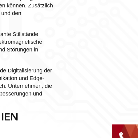
en können. Zusätzlich
 und den
nte Stillstände
ektromagnetische
nd Störungen in
e Digitalisierung der
nikation und Edge-
ch. Unternehmen, die
hbesserungen und
IEN