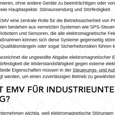
ionieren, ohne andere Geräte zu beeinträchtigen oder von
wei Hauptaspekte: Störaussendung und Störfestigkeit.
t EMV eine zentrale Rolle für die Betriebssicherheit von 
nien bestehen aus vernetzten Systemen wie SPS-Steue
Robotern und Sensoren, die alle elektromagnetische Fe
ßnahmen können sich diese Systeme gegenseitig störe
 Qualitätsmängeln oder sogar Sicherheitsrisiken führen 
ezeichnet die ungewollte Abgabe elektromagnetischer E
örfestigkeit die Widerstandsfähigkeit gegen externe ele
 Beide Eigenschaften müssen in der
Steuerungs- und Aut
tigt werden, um einen zuverlässigen Betrieb zu gewährlei
T EMV FÜR INDUSTRIEUN
G?
unternehmen wichtig, weil elektromagnetische Störungen 