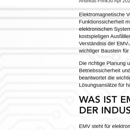
Posted
Andreas Frink
30 Apr 20
by:
Elektromagnetische Ver
Funktionssicherheit mo
elektronischen Syste
kostspieligen Ausfäll
Verständnis der EMV-A
wichtiger Baustein für
Die richtige Planung
Betriebssicherheit und
beantwortet die wicht
Lösungsansätze für h
WAS IST E
DER INDUS
EMV steht für elektrom