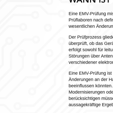
WANN IST 
Eine EMV-Prüfung miss
Prüflaboren nach defi
wesentlichen Änderun
Der Prüfprozess glied
überprüft, ob das Ger
erfolgt sowohl für le
Störungen über Antenn
verschiedener elektr
Eine EMV-Prüfung ist 
Änderungen an der Ha
beeinflussen könnten.
Modernisierungen od
berücksichtigen müss
aussagekräftige Erge