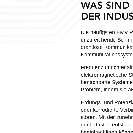
WAS SIND
DER INDU
Die häufigsten EMV-P
unzureichende Schir
drahtlose Kommunikat
Kommunikationssyst
Frequenzumrichter sin
elektromagnetische S
benachbarte Systeme b
Problem, indem sie al
Erdungs- und Potenzi
oder korrodierte Verb
stören. Mit der zune
der Industrie entsteh
beeinträchtigen könne