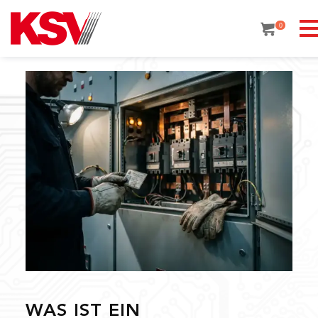
Skip
to
0
content
WAS IST EIN