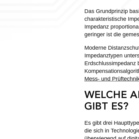
Das Grundprinzip basi
charakteristische Imp
Impedanz proportional
geringer ist die gem
Moderne Distanzschutz
Impedanztypen untersc
Erdschlussimpedanz b
Kompensationsalgorit
Mess- und Prüftechni
WELCHE A
GIBT ES?
Es gibt drei Haupttype
die sich in Technolo
überwiegend auf digita