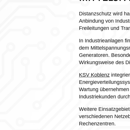
Distanzschutz wird h
Anbindung von Industr
Freileitungen und Tr
In Industrieanlagen f
dem Mittelspannungsn
Generatoren. Besonder
Wirkungsweise des Di
KSV Koblenz
integrie
Energieverteilungssys
Wartung übernehmen w
Industriekunden durch
Weitere Einsatzgebie
verschiedenen Netzeb
Rechenzentren.