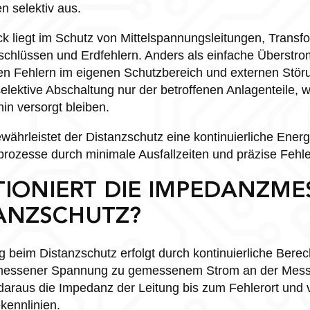
n selektiv aus.
k liegt im Schutz von Mittelspannungsleitungen, Transf
chlüssen und Erdfehlern. Anders als einfache Überstro
en Fehlern im eigenen Schutzbereich und externen Stör
selektive Abschaltung nur der betroffenen Anlagenteile,
in versorgt bleiben.
ewährleistet der Distanzschutz eine kontinuierliche Ener
prozesse durch minimale Ausfallzeiten und präzise Fehler
TIONIERT DIE IMPEDANZM
TANZSCHUTZ?
beim Distanzschutz erfolgt durch kontinuierliche Bere
emessener Spannung zu gemessenem Strom an der Messs
 daraus die Impedanz der Leitung bis zum Fehlerort und v
kennlinien.