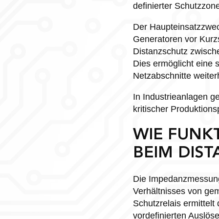
definierter Schutzzone
Der Haupteinsatzzwec
Generatoren vor Kurzs
Distanzschutz zwisch
Dies ermöglicht eine 
Netzabschnitte weiterh
In Industrieanlagen g
kritischer Produktions
WIE FUNK
BEIM DIS
Die Impedanzmessung 
Verhältnisses von g
Schutzrelais ermittelt
vordefinierten Auslöse