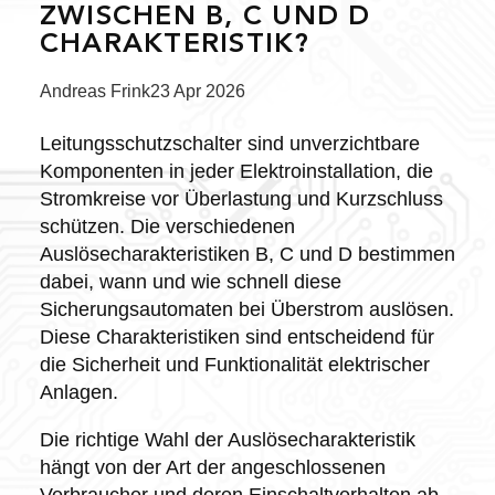
ZWISCHEN B, C UND D
CHARAKTERISTIK?
Posted
Andreas Frink
23 Apr 2026
by:
Leitungsschutzschalter sind unverzichtbare
Komponenten in jeder Elektroinstallation, die
Stromkreise vor Überlastung und Kurzschluss
schützen. Die verschiedenen
Auslösecharakteristiken B, C und D bestimmen
dabei, wann und wie schnell diese
Sicherungsautomaten bei Überstrom auslösen.
Diese Charakteristiken sind entscheidend für
die Sicherheit und Funktionalität elektrischer
Anlagen.
Die richtige Wahl der Auslösecharakteristik
hängt von der Art der angeschlossenen
Verbraucher und deren Einschaltverhalten ab.